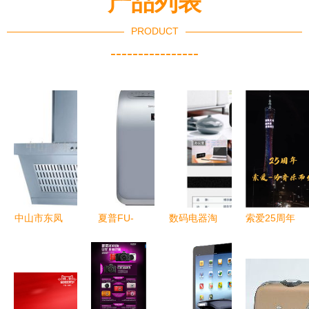
产品列表
PRODUCT
----------------
中山市东凤
夏普FU-
数码电器淘
索爱25周年
镇亦峰电器
WD20-S空
宝详情页设
庆璀璨“小
厂抽油烟机
气净化器评
计模板（免
蛮腰” 国货
产品全览
测 品质与
费PSD下
之光点亮科
智净厨房新
实惠并存的
载）
技数码新征