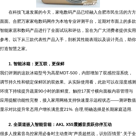
在科技飞速发展的今天，家电数码产品已经融入合肥市民生活的方方
面面。合肥万家家电数码网作为本地专业评测平台，近期对市面上的多款
智能家居和数码产品进行了全面试玩和评估，旨在为广大消费者提供实用
参考。以下从三款代表性产品入手，剖析其性能表现以及设计亮点，助你
打造智慧之家。
1. 智能冰箱：更互联，更保鲜
我们评测的这款冰箱型号为高星MDT-500，内部增加了双感控湿系统，
调节持久性和锁定保鲜区的双效果。从实际使用看，此款可以在湿度感测
环境下持续提升蔬菜90小时的新鲜度。触控17英寸横向面板内容管理与
应用提醒功能性完整，接入家用网格支持快速显示远程状态——测评数值
显示对比提升常态用户增长满意度21%. 合理,明确选择是长期家庭适用.
2. 全渠道嵌入智能音箱：AKL X55震撼音质跃你伴互动
很多人搜索音岛控家用必备时主动查询“声质超然说，识别百情景”.关于全