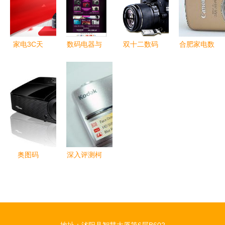
典范
居家之选
程
家电3C天
数码电器与
双十二数码
合肥家电数
猫首屏轰趴
工艺品的跨
电器狂欢
码产品评测
工艺美学点
界融合 科
电子手机与
智能生活新
亮智能生活
技之美的人
数码产品的
体验
文表达
年终钜惠
奥图码
深入评测柯
X313 高亮
达C1013
3D投影，
经典画质的
打造品质实
坚实选择
惠的商务教
（第二页）