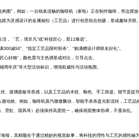
景化构图”，例如：一台线条流畅的咖啡机（家电）正在制作咖啡，旁边摆
电路为灵感设计的金属袖扣（工艺品）进行创意组合拍摄，形成趣味关联
活，「艺」境非凡”或“科技匠心，双11臻选”。
300减50”、“指定工艺品限时秒杀”、“购满赠设计师联名好礼”。
购匠心好物”，颜色需与主色调形成对比，引导点击。
、“店铺周年庆”等大型活动标识，增强权威性与活动氛围。
拉丝、玻璃面板等质感，以及工艺品的木纹、釉色、手工痕迹。细节是提
以加入微动效。例如，咖啡机蒸汽微微飘动，智能手表表盘光影流转，工艺
物、霓虹、国风等）必须保持高度统一，确保画面整体协调，不显杂乱。
猫首屏海报，其精髓在于通过精妙的视觉叙事，将科技的理性与工艺的感性