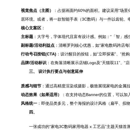
视觉焦点（主图）
：占据画面约60%的面积。建议采用“场
居环境。或者，将一款智能手表（3C数码）与一件以齿轮、
核心文案区
：
主标题
：大字号，字体现代且富有设计感。例如：“「智」感生
副标题/活动利益点
：清晰罗列核心优惠，如“家电数码跨店每满
行动号召按钮(CTA)
：设计醒目的按钮，如“立即探索”、“抢
品牌/活动标识
：在角落清晰展示店铺Logo及“天猫双11”
三、 设计执行要点与创意延伸
质感与细节
：通过高精度渲染或摄影，极致展现家电的金属
动态效果（如果适用）
：在支持动态Banner的位置，可
风格统一
：即使品类多元，整个海报的设计风格（扁平、拟
四、
一张成功的“家电3C数码家用电器 x 工艺品”主题天