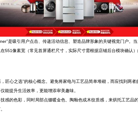
nner”是吸引用户点击、传递活动信息、塑造品牌形象的关键视觉门户。当主
在551像素宽（常见首屏通栏尺寸，实际尺寸需根据店铺后台模块确认
电器，匠心之选”的核心概念。避免将家电与工艺品简单堆砌，而应找到两
不仅能提升生活效率，更能增添审美趣味。
科技感的色彩，同时局部点缀暖金色、陶釉色或木纹质感，来烘托工艺品
节。