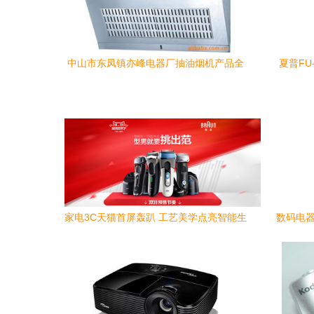
中山市东凤镇亦峰电器厂抽油烟机产品全
夏普FU
览 智净厨房新典范
家电3C天猫首屏轰趴 工艺美学点亮智能生
数码电器
活