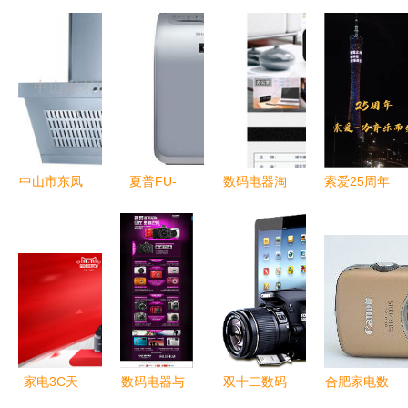
中山市东凤
夏普FU-
数码电器淘
索爱25周年
镇亦峰电器
WD20-S空
宝详情页设
庆璀璨“小
厂抽油烟机
气净化器评
计模板（免
蛮腰” 国货
产品全览
测 品质与
费PSD下
之光点亮科
智净厨房新
实惠并存的
载）
技数码新征
典范
居家之选
程
家电3C天
数码电器与
双十二数码
合肥家电数