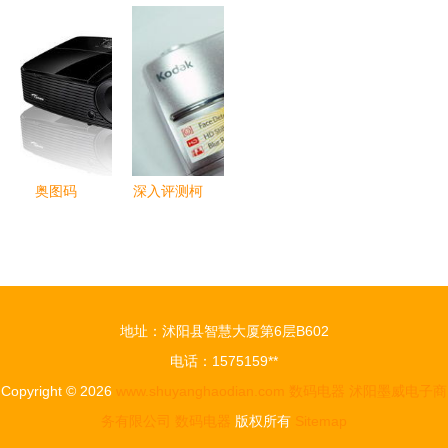
猫首屏轰趴
工艺品的跨
电器狂欢
码产品评测
工艺美学点
界融合 科
电子手机与
智能生活新
亮智能生活
技之美的人
数码产品的
体验
文表达
年终钜惠
奥图码
深入评测柯
X313 高亮
达C1013
3D投影，
经典画质的
打造品质实
坚实选择
惠的商务教
（第二页）
地址：沭阳县智慧大厦第6层B602
育新体验
电话：1575159**
Copyright © 2026
www.shuyanghaodian.com
数码电器
沭阳墨威电子商
务有限公司
数码电器
版权所有
Sitemap