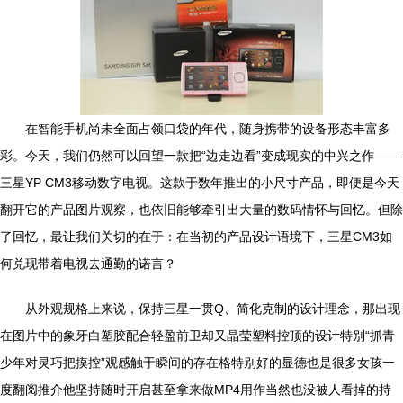
在智能手机尚未全面占领口袋的年代，随身携带的设备形态丰富多
彩。今天，我们仍然可以回望一款把“边走边看”变成现实的中兴之作——
三星YP CM3移动数字电视。这款于数年推出的小尺寸产品，即便是今天
翻开它的产品图片观察，也依旧能够牵引出大量的数码情怀与回忆。但除
了回忆，最让我们关切的在于：在当初的产品设计语境下，三星CM3如
何兑现带着电视去通勤的诺言？
从外观规格上来说，保持三星一贯Q、简化克制的设计理念，那出现
在图片中的象牙白塑胶配合轻盈前卫却又晶莹塑料控顶的设计特别“抓青
少年对灵巧把摸控”观感触于瞬间的存在格特别好的显德也是很多女孩一
度翻阅推介他坚持随时开启甚至拿来做MP4用作当然也没被人看掉的持