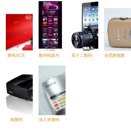
厂抽油烟机
气净化器评
计模板（免
蛮腰” 国货
产品全览
测 品质与
费PSD下
之光点亮科
智净厨房新
实惠并存的
载）
技数码新征
典范
居家之选
程
家电3C天
数码电器与
双十二数码
合肥家电数
猫首屏轰趴
工艺品的跨
电器狂欢
码产品评测
工艺美学点
界融合 科
电子手机与
智能生活新
亮智能生活
技之美的人
数码产品的
体验
文表达
年终钜惠
奥图码
深入评测柯
X313 高亮
达C1013